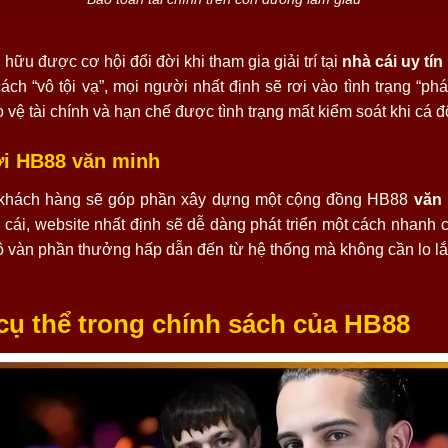
ữu được cơ hội đổi đời khi tham gia giải trí tại
nhà cái uy tí
ch “vô tội vạ”, mọi người nhất định sẽ rơi vào tình trạng “phá
vệ tài chính và hạn chế được tình trạng mất kiểm soát khi cá đ
i HB88 văn minh
, khách hàng sẽ góp phần xây dựng một cộng đồng HB88
văn 
à cái, website nhất định sẽ dễ dàng phát triển một cách nhanh 
 vàn phần thưởng hấp dẫn đến từ hệ thống mà không cần lo lắn
cụ thể trong chính sách của HB88