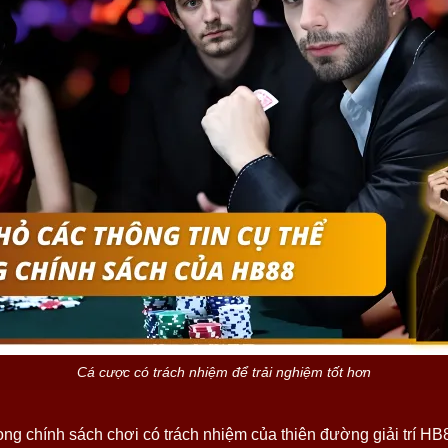
Cá cược có trách nhiệm để trải nghiệm tốt hơn
trong chính sách chơi có trách nhiệm của thiên đường giải trí