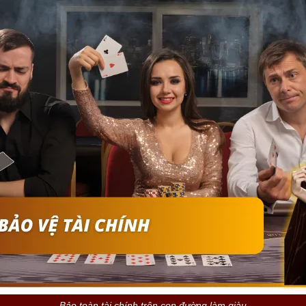
Bảo toàn tài chính trên con đường làm giàu