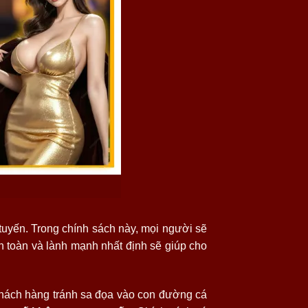
 tuyến. Trong chính sách này, mọi người sẽ
an toàn và lành mạnh nhất định sẽ giúp cho
khách hàng tránh sa đọa vào con đường cá