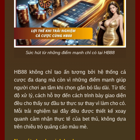
Sức hút từ những điểm mạnh chỉ có tại HB88
HB88 không chỉ tạo ấn tượng bởi hệ thống cá
cược đa dạng mà còn vì những điểm mạnh giúp
người chơi an tâm khi chọn gắn bó lâu dài. Từ tốc
độ xử lý, cách hỗ trợ đến cách trình bày giao diện
đều cho thấy sự đầu tư thực sự thay vì làm cho có.
Mỗi trải nghiệm tại đây đều được thiết kế xoay
quanh cảm nhận thực tế của bet thủ, không dựa
trên chiêu trò quảng cáo màu mè.