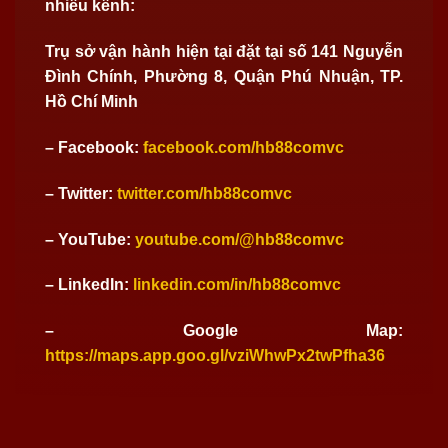
nhiều kênh:
Trụ sở vận hành hiện tại đặt tại số 141 Nguyễn
Đình Chính, Phường 8, Quận Phú Nhuận, TP.
Hồ Chí Minh
– Facebook:
facebook.com/hb88comvc
– Twitter:
twitter.com/hb88comvc
– YouTube:
youtube.com/@hb88comvc
– LinkedIn:
linkedin.com/in/hb88comvc
– Google Map:
https://maps.app.goo.gl/vziWhwPx2twPfha36