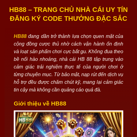
HB88 – TRANG CHỦ NHÀ CÁI UY TÍN
ĐĂNG KÝ CODE THƯỞNG ĐẶC SẮC
HB88
đang dần trở thành lựa chọn quen mặt của
cộng đồng cược thủ nhờ cách vận hành ổn định
và loạt sản phẩm chơi cực bắt gu. Không đua theo
bề nổi hào nhoáng, nhà cái HB 88 tập trung vào
cảm giác trải nghiệm thực tế của người chơi ở
từng chuyên mục. Từ bảo mật, nạp rút đến dịch vụ
hỗ trợ đều được chăm chút kỹ, mang lại cảm giác
tin cậy mà không cần quảng cáo quá đà.
Giới thiệu về HB88