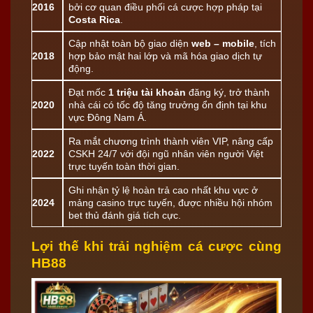
2016
bởi cơ quan điều phối cá cược hợp pháp tại
Costa Rica
.
Cập nhật toàn bộ giao diện
web – mobile
, tích
2018
hợp bảo mật hai lớp và mã hóa giao dịch tự
động.
Đạt mốc
1 triệu tài khoản
đăng ký, trở thành
2020
nhà cái có tốc độ tăng trưởng ổn định tại khu
vực Đông Nam Á.
Ra mắt chương trình thành viên VIP, nâng cấp
2022
CSKH 24/7 với đội ngũ nhân viên người Việt
trực tuyến toàn thời gian.
Ghi nhận tỷ lệ hoàn trả cao nhất khu vực ở
2024
mảng casino trực tuyến, được nhiều hội nhóm
bet thủ đánh giá tích cực.
Lợi thế khi trải nghiệm cá cược cùng
HB88