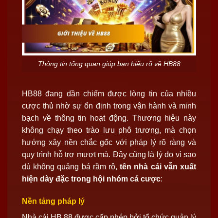
Thông tin tổng quan giúp bạn hiểu rõ về HB88
HB88 đang dần chiếm được lòng tin của nhiều
cược thủ nhờ sự ổn định trong vận hành và minh
bạch về thông tin hoạt động. Thương hiệu này
không chạy theo trào lưu phô trương, mà chọn
hướng xây nền chắc gốc với pháp lý rõ ràng và
quy trình hỗ trợ mượt mà. Đây cũng là lý do vì sao
dù không quảng bá rầm rộ,
tên nhà cái vẫn xuất
hiện dày đặc trong hội nhóm cá cược
:
Nền tảng pháp lý
Nhà cái HB 88 được cấp phép bởi tổ chức quản lý