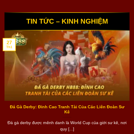
TIN TỨC – KINH NGHIỆM
27
Th1
Đá Gà Derby: Đỉnh Cao Tranh Tài Của Các Liên Đoàn Sư
Kê
Đá gà derby được mênh danh là World Cup của giới sư kê, nơi
quy [...]