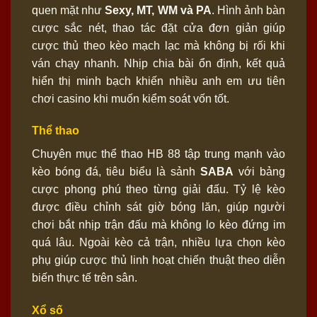
quen mặt như
Sexy, MT, WM và PA
. Hình ảnh bàn
cược sắc nét, thao tác đặt cửa đơn giản giúp
cược thủ theo kèo mạch lạc mà không bị rối khi
ván chạy nhanh. Nhịp chia bài ổn định, kết quả
hiển thị minh bạch khiến nhiều anh em ưu tiên
chơi casino khi muốn kiểm soát vốn tốt.
Thể thao
Chuyên mục thể thao HB 88 tập trung mạnh vào
kèo bóng đá, tiêu biểu là sảnh
SABA
với bảng
cược phong phú theo từng giải đấu. Tỷ lệ kèo
được điều chỉnh sát giờ bóng lăn, giúp người
chơi bắt nhịp trận đấu mà không lo kèo đứng im
quá lâu. Ngoài kèo cả trận, nhiều lựa chọn kèo
phụ giúp cược thủ linh hoạt chiến thuật theo diễn
biến thực tế trên sân.
Xổ số