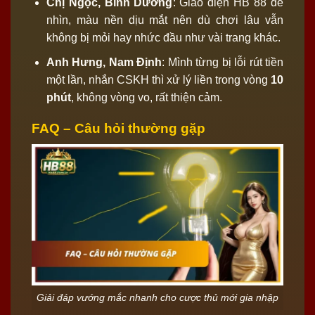
Chị Ngọc, Bình Dương
: Giao diện HB 88 dễ
nhìn, màu nền dịu mắt nên dù chơi lâu vẫn
không bị mỏi hay nhức đầu như vài trang khác.
Anh Hưng, Nam Định
: Mình từng bị lỗi rút tiền
một lần, nhắn CSKH thì xử lý liền trong vòng
10
phút
, không vòng vo, rất thiện cảm.
FAQ – Câu hỏi thường gặp
Giải đáp vướng mắc nhanh cho cược thủ mới gia nhập