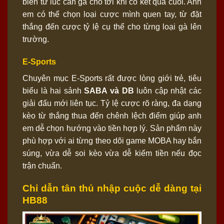
biến từ lúc cân gà cho tới khi có kết quả cuối. Anh
em có thể chọn loại cược mình quen tay, từ đặt
thắng đến cược tỷ lệ cụ thể cho từng loại gà lên
trường.
E‑Sports
Chuyên mục E‑Sports rất được lòng giới trẻ, tiêu
biểu là hai sảnh
SABA và DB
luôn cập nhật các
giải đấu mới liên tục. Tỷ lệ cược rõ ràng, đa dạng
kèo từ thắng thua đến chênh lệch điểm giúp anh
em dễ chọn hướng vào tiền hợp lý. Sản phẩm này
phù hợp với ai từng theo dõi game MOBA hay bắn
súng, vừa dễ soi kèo vừa dễ kiếm tiền nếu đọc
trận chuẩn.
Chỉ dẫn tân thủ nhập cuộc dễ dàng tại
HB88