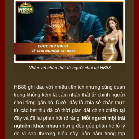
Nhận xét chân thật từ người chơi tại HB88
HB88 ghi dấu với nhiều tiện ích nhưng cũng quan
trọng không kém là cảm nhận thật từ chính người
chơi từng gắn bó. Dưới đây là chia sẻ chân thực
từ các bet thủ đã có thời gian dài chinh chiến tại
đây và để lại phản hồi rõ ràng.
Mỗi người một trải
nghiệm khác nhau
nhưng đều góp phần hé lộ lý
do vì sao thương hiệu này luôn nằm trong top