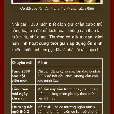
Ưu đãi cực lớn dành cho thành viên của HB88
Nhà cái HB88 luôn biết cách giữ chân cược thủ
bằng loạt ưu đãi dễ kích hoạt, không cần thao tác
rườm rà, phức tạp. Thưởng có
giá trị cao, giới
hạn linh hoạt cùng thời gian áp dụng ổn định
khiến nhiều anh em gọi đây là nhà cái rất chịu chi:
Khuyến mãi
Mô tả
Tặng 200K
Chỉ cần đăng ký và nạp lần đầu là nhận
cho hội
200K
để bắt đầu chơi, không cần chờ
viên mới
xác minh lâu.
Tặng tiền
Mỗi lần nạp tiền trong ngày đều nhận
mỗi ngày
thêm thưởng miễn phí tùy theo mức
khi nạp
tiền đã nạp.
Thưởng bất
Mỗi
thứ 2
sẽ có thưởng ngẫu nhiên
ngờ thứ 2
dành cho thành viên có lịch sử chơi ổn