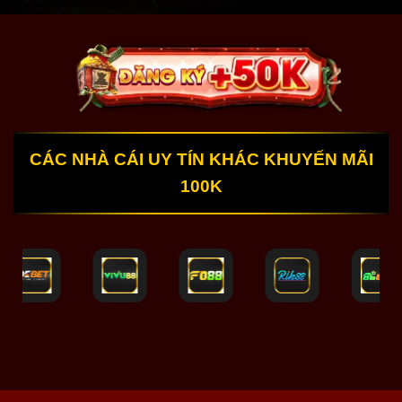
CÁC NHÀ CÁI UY TÍN KHÁC KHUYẾN MÃI
100K