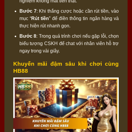
nghiệm không mất tiền thật.
Bước 7
: Khi thắng cược hoặc cần rút tiền, vào
mục “
Rút tiền
” để điền thông tin ngân hàng và
thực hiện rút nhanh gọn.
Bước 8
: Trong quá trình chơi nếu gặp lỗi, chọn
biểu tượng CSKH để chat với nhân viên hỗ trợ
ngay trong vài giây.
Khuyến mãi đậm sâu khi chơi cùng
HB88