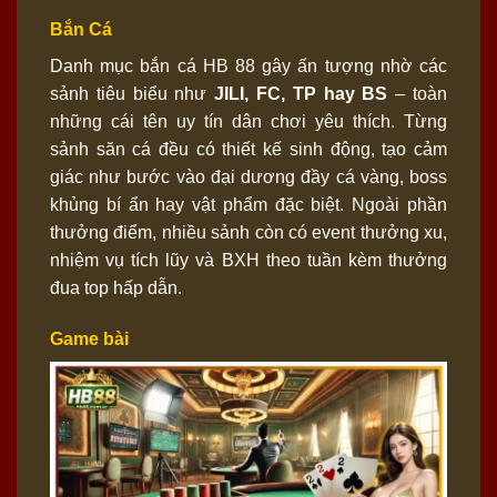
Bắn Cá
Danh mục bắn cá HB 88 gây ấn tượng nhờ các
sảnh tiêu biểu như
JILI, FC, TP hay BS
– toàn
những cái tên uy tín dân chơi yêu thích. Từng
sảnh săn cá đều có thiết kế sinh động, tạo cảm
giác như bước vào đại dương đầy cá vàng, boss
khủng bí ẩn hay vật phẩm đặc biệt. Ngoài phần
thưởng điểm, nhiều sảnh còn có event thưởng xu,
nhiệm vụ tích lũy và BXH theo tuần kèm thưởng
đua top hấp dẫn.
Game bài