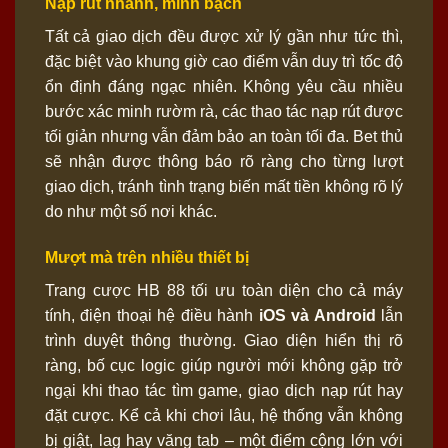
Nạp rút nhanh, minh bạch
Tất cả giao dịch đều được xử lý gần như tức thì,
đặc biệt vào khung giờ cao điểm vẫn duy trì tốc độ
ổn định đáng ngạc nhiên. Không yêu cầu nhiều
bước xác minh rườm rà, các thao tác nạp rút được
tối giản nhưng vẫn đảm bảo an toàn tối đa. Bet thủ
sẽ nhận được thông báo rõ ràng cho từng lượt
giao dịch, tránh tình trạng biến mất tiền không rõ lý
do như một số nơi khác.
Mượt mà trên nhiều thiết bị
Trang cược HB 88 tối ưu toàn diện cho cả máy
tính, điện thoại hệ điều hành
iOS và Android
lẫn
trình duyệt thông thường. Giao diện hiển thị rõ
ràng, bố cục logic giúp người mới không gặp trở
ngại khi thao tác tìm game, giao dịch nạp rút hay
đặt cược. Kể cả khi chơi lâu, hệ thống vẫn không
bị giật, lag hay văng tab – một điểm cộng lớn với