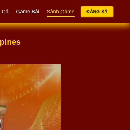
 Cá
Game Bài
Sảnh Game
ĐĂNG KÝ
pines