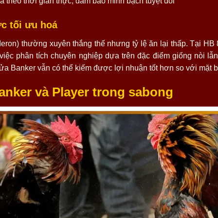
a theo thời gian thực, đảm bảo minh bạch tuyệt đối
c tối ưu hoá
ron) thường xuyên thắng thế nhưng tỷ lệ ăn lại thấp. Tại HB 
 việc phân tích chuyên nghiệp dựa trên đặc điểm giống nòi lẫn 
cửa Banker vẫn có thể kiếm được lợi nhuận tốt hơn so với mặt b
anker và Player trong sabong