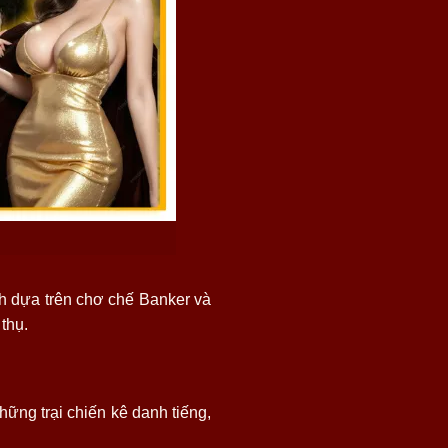
h dựa trên chơ chế Banker và
 thụ.
ững trại chiến kê danh tiếng,