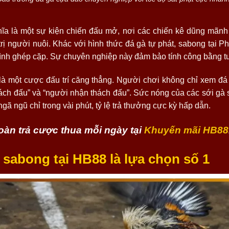
a là một sự kiện chiến đấu mở, nơi các chiến kê dũng mãnh
rị người nuôi. Khác với hình thức đá gà tự phát, sabong tại Ph
rình ghép cặp. Sự chuyên nghiệp này đảm bảo tính công bằng tu
là một cược đấu trí căng thẳng. Người chơi không chỉ xem đá
 thách đấu” và “người nhận thách đấu”. Sức nóng của các sới gà
gã ngũ chỉ trong vài phút, tỷ lệ trả thưởng cực kỳ hấp dẫn.
àn trả cược thua mỗi ngày tại
Khuyến mãi HB88
 sabong tại HB88 là lựa chọn số 1