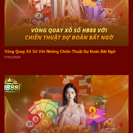
Vòng Quay Xổ Số Với Những Chiến Thuật Dự Đoán Bất Ngờ
27/01/2026