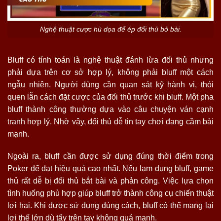
Nghệ thuật cược hù dọa để ép đối thủ bỏ bài.
Bluff có tính toán là nghệ thuật đánh lừa đối thủ nhưng
phải dựa trên cơ sở hợp lý, không phải bluff một cách
ngẫu nhiên. Người dùng cần quan sát kỹ hành vi, thói
quen lẫn cách đặt cược của đối thủ trước khi bluff. Một pha
bluff thành công thường dựa vào câu chuyện ván cạnh
tranh hợp lý. Nhờ vậy, đối thủ dễ tin tay chơi đang cầm bài
mạnh.
Ngoài ra, bluff cần được sử dụng đúng thời điểm trong
Poker để đạt hiệu quả cao nhất. Nếu lạm dụng bluff, game
thủ rất dễ bị đối thủ bắt bài và phản công. Việc lựa chọn
tình huống phù hợp giúp bluff trở thành công cụ chiến thuật
lợi hại. Khi được sử dụng đúng cách, bluff có thể mang lại
lợi thế lớn dù tẩy trên tay không quá mạnh.