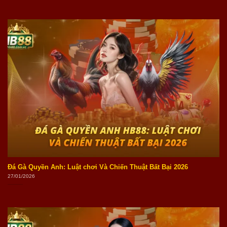
Đá Gà Quyền Anh: Luật chơi Và Chiến Thuật Bất Bại 2026
27/01/2026