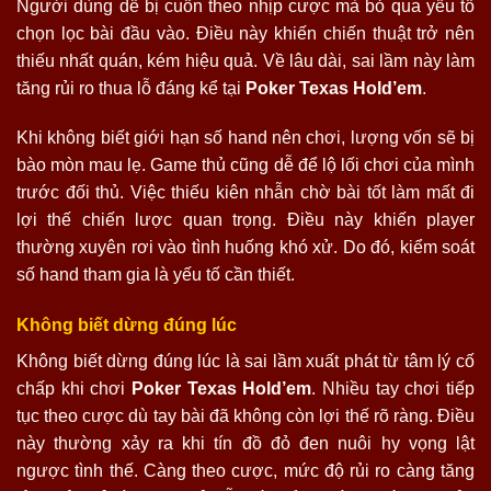
Người dùng dễ bị cuốn theo nhịp cược mà bỏ qua yếu tố
chọn lọc bài đầu vào. Điều này khiến chiến thuật trở nên
thiếu nhất quán, kém hiệu quả. Về lâu dài, sai lầm này làm
tăng rủi ro thua lỗ đáng kể tại
Poker Texas Hold’em
.
Khi không biết giới hạn số hand nên chơi, lượng vốn sẽ bị
bào mòn mau lẹ. Game thủ cũng dễ để lộ lối chơi của mình
trước đối thủ. Việc thiếu kiên nhẫn chờ bài tốt làm mất đi
lợi thế chiến lược quan trọng. Điều này khiến player
thường xuyên rơi vào tình huống khó xử. Do đó, kiểm soát
số hand tham gia là yếu tố cần thiết.
Không biết dừng đúng lúc
Không biết dừng đúng lúc là sai lầm xuất phát từ tâm lý cố
chấp khi chơi
Poker Texas Hold’em
. Nhiều tay chơi tiếp
tục theo cược dù tay bài đã không còn lợi thế rõ ràng. Điều
này thường xảy ra khi tín đồ đỏ đen nuôi hy vọng lật
ngược tình thế. Càng theo cược, mức độ rủi ro càng tăng