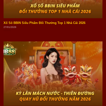
Xổ Số BBIN Siêu Phẩm Đổi Thưởng Top 1 Nhà Cái 2026
27/01/2026