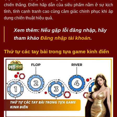
chiến thắng. Điểm hấp dẫn của siêu phẩm nằm ở sự kịch
tính, tính cạnh tranh cao cùng cảm giác chinh phục khi áp
dụng chiến thuật hiệu quả.
Xem thêm: Nếu gặp lỗi đăng nhập, hãy
tham khảo
Đăng nhập tài khoản
.
Thứ tự các tay bài trong tựa game kinh điển