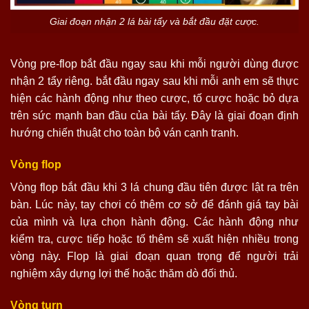
Giai đoạn nhận 2 lá bài tẩy và bắt đầu đặt cược.
Vòng pre-flop bắt đầu ngay sau khi mỗi người dùng được
nhận 2 tẩy riêng. bắt đầu ngay sau khi mỗi anh em sẽ thực
hiện các hành động như theo cược, tố cược hoặc bỏ dựa
trên sức mạnh ban đầu của bài tẩy. Đây là giai đoạn định
hướng chiến thuật cho toàn bộ ván cạnh tranh.
Vòng flop
Vòng flop bắt đầu khi 3 lá chung đầu tiên được lật ra trên
bàn. Lúc này, tay chơi có thêm cơ sở để đánh giá tay bài
của mình và lựa chọn hành động. Các hành động như
kiểm tra, cược tiếp hoặc tố thêm sẽ xuất hiện nhiều trong
vòng này. Flop là giai đoạn quan trọng để người trải
nghiệm xây dựng lợi thế hoặc thăm dò đối thủ.
Vòng turn