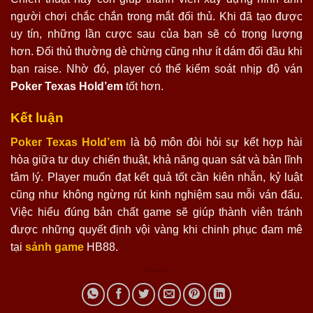
người chơi chắc chắn trong mắt đối thủ. Khi đã tạo được
uy tín, những lần cược sau của bạn sẽ có trọng lượng
hơn. Đối thủ thường dè chừng cũng như ít dám đối đầu khi
bạn raise. Nhờ đó, player có thể kiểm soát nhịp độ ván
Poker Texas Hold’em
tốt hơn.
Kết luận
Poker Texas Hold’em
là bộ môn đòi hỏi sự kết hợp hài
hòa giữa tư duy chiến thuật, khả năng quan sát và bản lĩnh
tâm lý. Player muốn đạt kết quả tốt cần kiên nhẫn, kỷ luật
cũng như không ngừng rút kinh nghiệm sau mỗi ván đấu.
Việc hiểu đúng bản chất game sẽ giúp thành viên tránh
được những quyết định vội vàng khi chinh phục đam mê
tại
sảnh game
HB88.