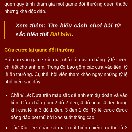
quen quy trình tham gia một game đổi thưởng quen thuộc
nhưng khá độc đáo.
Xem thêm: Tìm hiểu cách chơi bài tứ
sắc biến thể
Bài bửu
.
Cửa cược tại game đổi thưởng
Bắt đầu ván game xóc đĩa, nhà cái đưa ra bảng tỷ lệ cược
chi tiết cho anh em. Trong đó bao gồm các cửa vào tiền, tỷ
lệ ăn thưởng. Cụ thể, hội viên tham khảo ngay những tỷ lệ
phổ biến sau đây.
Chẵn/ Lẻ: Dựa trên màu sắc để anh em dự đoán và vào
tiền. Cửa chẵn gồm 2 đỏ 2 đen, 4 đỏ hoặc 4 đen trong
khi cửa lẻ là 3 đỏ 1 đen, 3 đen 1 đỏ. Tỷ lệ cược được
đông đảo bet thủ bởi xác suất thắng cao.
Tài/ Xỉu: Dự đoán số mặt xuất hiện chiếm ưu thế là 3