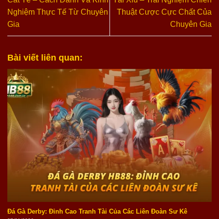
Nghiệm Thực Tế Từ Chuyên
Thuật Cược Cực Chất Của
Gia
Chuyên Gia
Bài viết liên quan:
Đá Gà Derby: Đỉnh Cao Tranh Tài Của Các Liên Đoàn Sư Kê