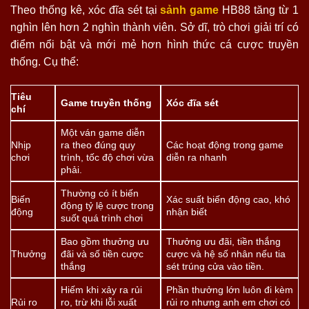
Theo thống kê, xóc đĩa sét tại
sảnh game
HB88 tăng từ 1
nghìn lên hơn 2 nghìn thành viên. Sở dĩ, trò chơi giải trí có
điểm nổi bật và mới mẻ hơn hình thức cá cược truyền
thống. Cụ thể:
Tiêu
Game truyền thống
Xóc đĩa sét
chí
Một ván game diễn
Nhịp
ra theo đúng quy
Các hoạt động trong game
chơi
trình, tốc độ chơi vừa
diễn ra nhanh
phải.
Thường có ít biến
Biến
Xác suất biến động cao, khó
động tỷ lệ cược trong
động
nhận biết
suốt quá trình chơi
Bao gồm thưởng ưu
Thưởng ưu đãi, tiền thắng
Thưởng
đãi và số tiền cược
cược và hệ số nhân nếu tia
thắng
sét trúng cửa vào tiền.
Hiếm khi xảy ra rủi
Phần thưởng lớn luôn đi kèm
Rủi ro
ro, trừ khi lỗi xuất
rủi ro nhưng anh em chơi có