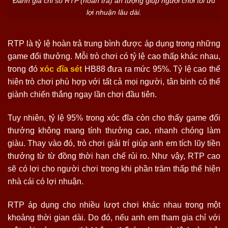
Đánh giá chỉ số RTP (hoàn trả) ấn tượng giúp người chơi tối ưu
lợi nhuận lâu dài.
RTP là tỷ lệ hoàn trả trung bình được áp dụng trong những
game đổi thưởng. Mỗi trò chơi có tỷ lệ cao thấp khác nhau,
trong đó
xóc đĩa sét
HB88 đưa ra mức 95%. Tỷ lệ cao thể
hiện trò chơi phù hợp với tất cả mọi người, tân binh có thể
giành chiến thắng ngay lần chơi đầu tiên.
Tuy nhiên, tỷ lệ 95% trong xóc đĩa còn cho thấy game đổi
thưởng không mang tính thưởng cao, nhanh chóng làm
giàu. Thay vào đó, trò chơi giải trí giúp anh em tích lũy tiền
thưởng từ từ đồng thời hạn chế rủi ro. Như vậy, RTP cao
sẽ có lợi cho người chơi trong khi phần trăm thấp thể hiện
nhà cái có lợi nhuận.
RTP áp dụng cho nhiều lượt chơi khác nhau trong một
khoảng thời gian dài. Do đó, nếu anh em tham gia chỉ với