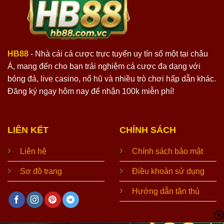
HB88
- Nhà cái cá cược trực tuyến uy tín số một tại châu
Á, mang đến cho bạn trải nghiệm cá cược đa dạng với
bóng đá, live casino, nổ hũ và nhiều trò chơi hấp dẫn khác.
Đăng ký ngay hôm nay để nhận 100k miễn phí!
LIÊN KẾT
CHÍNH SÁCH
Liên hệ
Chính sách bảo mật
Sơ đồ trang
Điều khoản sử dụng
Hướng dẫn tân thủ