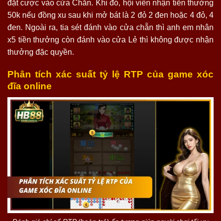
đặt cược vào cửa Chẵn. Khi đó, hội viên nhận tiền thưởng
50k nếu đồng xu sau khi mở bát là 2 đỏ 2 đen hoặc 4 đỏ, 4
đen. Ngoài ra, tia sét đánh vào cửa chẵn thì anh em nhân
x5 tiền thưởng còn đánh vào cửa Lẻ thì không được nhận
thưởng đặc quyền.
Phân tích xác suất tỷ lệ RTP của game xóc
đĩa online