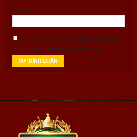
Trang web
Lưu tên của tôi, email, và trang web trong trình
duyệt này cho lần bình luận kế tiếp của tôi.