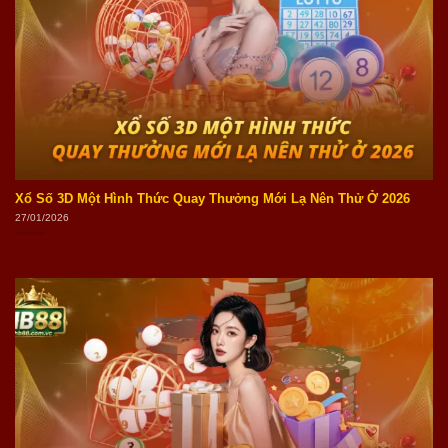
Xổ Số 3D Một Hình Thức Quay Thưởng Mới Lạ Nên Thử Ở 2026
27/01/2026