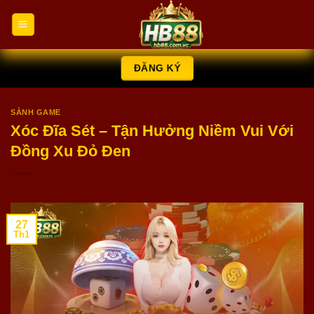
Chuyển
đến
nội
dung
ĐĂNG KÝ
SẢNH GAME
Xóc Đĩa Sét – Tận Hưởng Niềm Vui Với
Đồng Xu Đỏ Đen
27
Th1