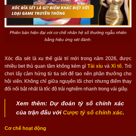
Phiên bản hiện đại với cơ chế nhân hệ số thưởng ngẫu nhiên
bằng hiệu ứng sét đánh.
Xóc đĩa sét là xu thế giải trí mới trong năm 2026, được
nhiều bet thủ quan tâm không kém gì
Tài xỉu
và
Xì tố
. Trò
chơi lấy cảm hứng từ tia sét để tạo nên phần thưởng cho
hội viên. Không chỉ giữa nguyên lối chơi nhưng điểm thay
đổi nổi bật nhất là tốc độ trải nghiệm nhanh trong vài giây.
Xem thêm: Dự đoán tỷ số chính xác
của trận đấu với
Cược tỷ số chính xác
.
Cơ chế hoạt động